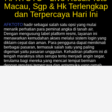
Macau, Sgp & Hk Terlengkap
dan Terpercaya Hari Ini
AFKTOTO
hadir sebagai salah satu opsi yang mulai
menarik perhatian para peminat angka di tanah air.
Dengan mengusung label platform resmi, layanan ini
menawarkan kemudahan akses melalui sistem login yang
diklaim cepat dan aman. Para pengguna dapat menikmati
berbagai pasaran, termasuk salah satu yang paling
digemari yaitu pasaran unggulan. Kehadiran platform ini di
tengah maraknya situs serupa tentu menjadi angin segar,
terutama bagi mereka yang mencari tempat bermain
dengan reputasi terpercaya dan antarmuka yang ramah
pengguna.
Sistem keamanan berlapis menjadi nilai jual utama yang
ditonjolkan oleh
bandar togel
ini. Proses login dirancang
sederhana namun tetap mengutamakan perlindungan data
pribadi, sehingga pengguna tidak perlu khawatir akan
kebocoran informasi. Selain itu, dukungan pelanggan yang
responsif turut memperkuat kesan profesional, menjadikan
setiap transaksi dan aktivitas di dalamnya terasa nyaman.
Hal ini penting mengingat dunia togel online seringkali